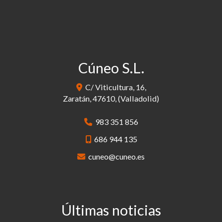
Cúneo S.L.
C/ Viticultura, 16,
Zaratán
,
47610
,
(Valladolid)
983 351 856
686 944 135
cuneo
cuneo.es
Últimas noticias